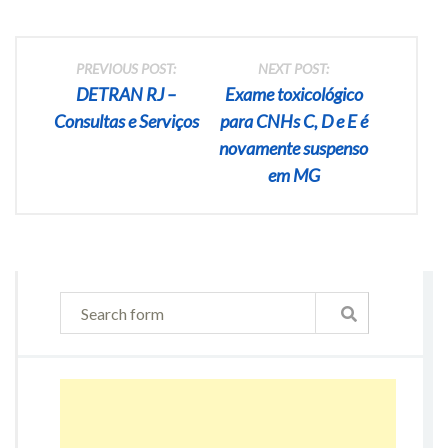
Post navigation
PREVIOUS POST:
NEXT POST:
DETRAN RJ –
Exame toxicológico
Consultas e Serviços
para CNHs C, D e E é
novamente suspenso
em MG