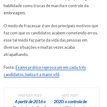
habilidade como trocas de marcha e controle da
embreagem.
O medo de fracassar é um dos principais motivos que
faz com que os candidatos acabem cometendo erros,
esse tal medo faz parte da vida das pessoas em
diversas situações e muitas vezes acaba
atrapalhando.
Fonte:
Exame prático reprova um em cada três
candidatos; baliza é a maior vilã
Post navigation
PREVIOUS POST:
NEXT POST:
A partir de 2016 o
2020: o controle de