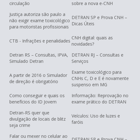
circulação
sobre a nova e-CNH
Justiça autoriza são paulo a
DETRAN SP e Prova CNH –
não exigir exame toxicológico
Dicas Úteis
para motoristas profissionais
CNH digital: quais as
CTB - Infrações e penalidades
novidades?
Detran RS – Consultas, IPVA,
DETRAN RJ – Consultas e
Simulado Detran
Serviços
Exame toxicológico para
A partir de 2016 o Simulador
CNHs C, D e E é novamente
de direção é obrigatório
suspenso em MG
Como conseguir e quais os
Informação: Reprovação no
benefícios do ID Jovem
exame prático do DETRAN
Detran-RS quer que
Veículos: Uso de luzes e
divulgação de locais de blitz
faróis
seja crime
Falar ou mexer no celular ao
DETRAN SP e Prova CNH –