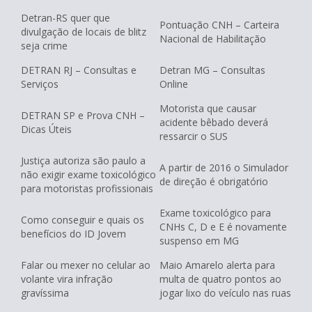
Detran-RS quer que
Pontuação CNH – Carteira
divulgação de locais de blitz
Nacional de Habilitação
seja crime
DETRAN RJ – Consultas e
Detran MG – Consultas
Serviços
Online
Motorista que causar
DETRAN SP e Prova CNH –
acidente bêbado deverá
Dicas Úteis
ressarcir o SUS
Justiça autoriza são paulo a
A partir de 2016 o Simulador
não exigir exame toxicológico
de direção é obrigatório
para motoristas profissionais
Exame toxicológico para
Como conseguir e quais os
CNHs C, D e E é novamente
benefícios do ID Jovem
suspenso em MG
Falar ou mexer no celular ao
Maio Amarelo alerta para
volante vira infração
multa de quatro pontos ao
gravíssima
jogar lixo do veículo nas ruas